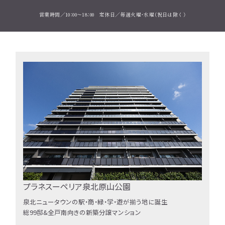
営業時間／10：00～18：00 定休日／毎週火曜・水曜（祝日は除く）
プラネスーペリア泉北原山公園
泉北ニュータウンの駅・商・緑・学・遊が揃う地に誕生
総99邸&全戸南向きの新築分譲マンション