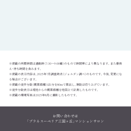
※掲載の所要時間は通勤時（7:30～9:00着）のもので時間帯により異なります。また乗換
え・待ち時間を含みます。
※掲載の表示内容は、2025年7月調査時点（ジョルダン調べ）のものです。今後、変更にな
る場合がございます。
※掲載の徒歩分数（概算距離）は1分を80mで算出し、端数は切り上げています。
※徒歩分数表示は現地からの概算距離を地図上で計測したものです。
※掲載の環境写真は2025年8月に撮影したものです。
お問い合わせは
「プラネスーペリア三国ヶ丘」マンションサロン